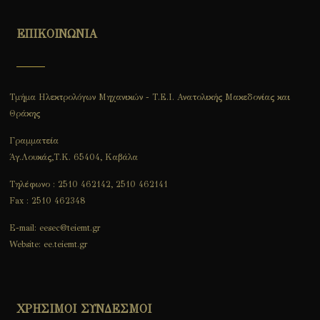
ΕΠΙΚΟΙΝΩΝΙΑ
Τμήμα Ηλεκτρολόγων Μηχανικών - Τ.Ε.Ι. Ανατολικής Μακεδονίας και
Θράκης
Γραμματεία
Άγ.Λουκάς,Τ.Κ. 65404, Καβάλα
Τηλέφωνο : 2510 462142, 2510 462141
Fax : 2510 462348
E-mail: eesec@teiemt.gr
Website: ee.teiemt.gr
ΧΡΗΣΙΜΟΙ ΣΥΝΔΕΣΜΟΙ