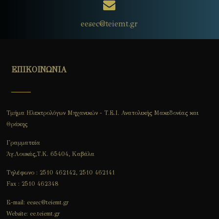
eesec@teiemt.gr
ΕΠΙΚΟΙΝΩΝΙΑ
Τμήμα Ηλεκτρολόγων Μηχανικών - Τ.Ε.Ι. Ανατολικής Μακεδονίας και
Θράκης
Γραμματεία
Άγ.Λουκάς,Τ.Κ. 65404, Καβάλα
Τηλέφωνο : 2510 462142, 2510 462141
Fax : 2510 462348
E-mail: eesec@teiemt.gr
Website: ee.teiemt.gr